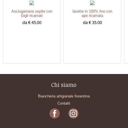
Asciugamano ospite con
lavette in 100% lino con
Gigli ricamati
ape ricamata
da € 45.00
da € 35.00
Chi siamo
Biancheria artigianale fiorentina
Contatti