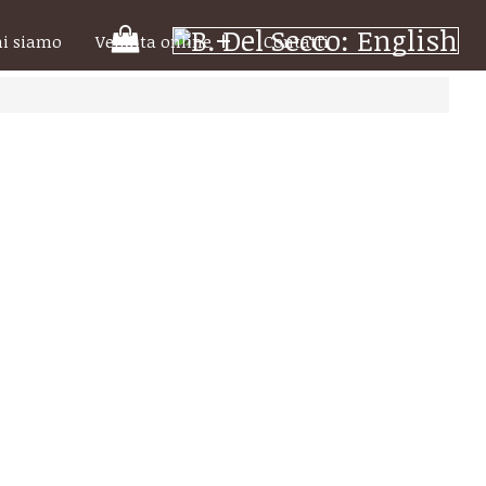
Il
hi siamo
Vendita online
Contatti
tuo
carrello