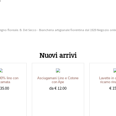
gno floreale. B. Del Secco - Biancheria artigianale fiorentina dal 1929 Negozio online
Nuovi arrivi
100% lino con
Asciugamani Lino e Cotone
Lavette in
icamata
con Ape
ricamo ri
 35.00
da € 12.00
€ 1