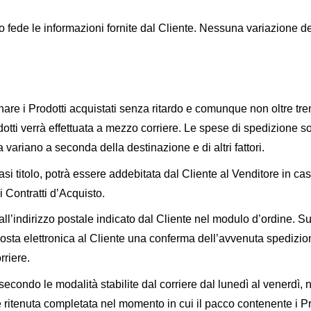
no fede le informazioni fornite dal Cliente. Nessuna variazione d
are i Prodotti acquistati senza ritardo e comunque non oltre tre
tti verrà effettuata a mezzo corriere. Le spese di spedizione so
variano a seconda della destinazione e di altri fattori.
i titolo, potrà essere addebitata dal Cliente al Venditore in caso
 Contratti d’Acquisto.
i all’indirizzo postale indicato dal Cliente nel modulo d’ordine. 
 posta elettronica al Cliente una conferma dell’avvenuta spedizion
rriere.
condo le modalità stabilite dal corriere dal lunedì al venerdì, ne
è ritenuta completata nel momento in cui il pacco contenente i P