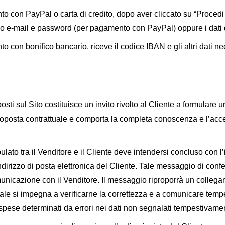
to con PayPal o carta di credito, dopo aver cliccato su “Procedi 
o e-mail e password (per pagamento con PayPal) oppure i dati de
nto con bonifico bancario, riceve il codice IBAN e gli altri dati 
sti sul Sito costituisce un invito rivolto al Cliente a formulare 
proposta contrattuale e comporta la completa conoscenza e l’acce
lato tra il Venditore e il Cliente deve intendersi concluso con l
’indirizzo di posta elettronica del Cliente. Tale messaggio di c
municazione con il Venditore. Il messaggio riproporrà un colleg
 il quale si impegna a verificarne la correttezza e a comunicare t
spese determinati da errori nei dati non segnalati tempestivame