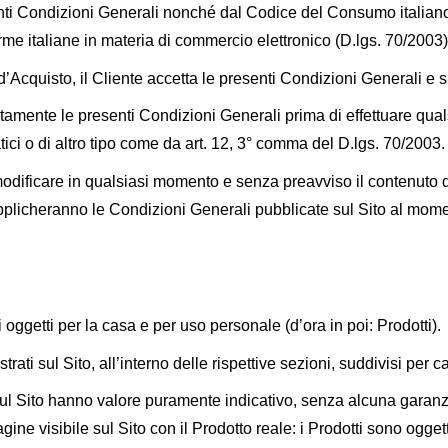
enti Condizioni Generali nonché dal Codice del Consumo italiano (
orme italiane in materia di commercio elettronico (D.lgs. 70/2003)
d’Acquisto, il Cliente accetta le presenti Condizioni Generali e s
entamente le presenti Condizioni Generali prima di effettuare qua
ici o di altro tipo come da art. 12, 3° comma del D.lgs. 70/2003.
 di modificare in qualsiasi momento e senza preavviso il contenuto
pplicheranno le Condizioni Generali pubblicate sul Sito al momen
i oggetti per la casa e per uso personale (d’ora in poi: Prodotti).
ustrati sul Sito, all’interno delle rispettive sezioni, suddivisi per
 sul Sito hanno valore puramente indicativo, senza alcuna garan
ine visibile sul Sito con il Prodotto reale: i Prodotti sono ogge