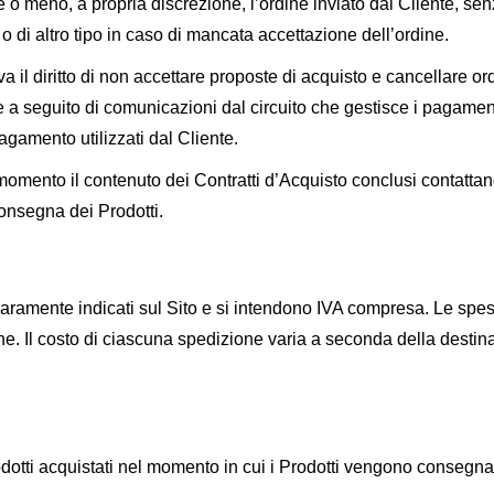
are o meno, a propria discrezione, l’ordine inviato dal Cliente, 
orio o di altro tipo in caso di mancata accettazione dell’ordine.
erva il diritto di non accettare proposte di acquisto e cancellare o
e a seguito di comunicazioni dal circuito che gestisce i pagament
agamento utilizzati dal Cliente.
i momento il contenuto dei Contratti d’Acquisto conclusi contattand
onsegna dei Prodotti.
 chiaramente indicati sul Sito e si intendono IVA compresa. Le 
ne. Il costo di ciascuna spedizione varia a seconda della desti
odotti acquistati nel momento in cui i Prodotti vengono consegnat