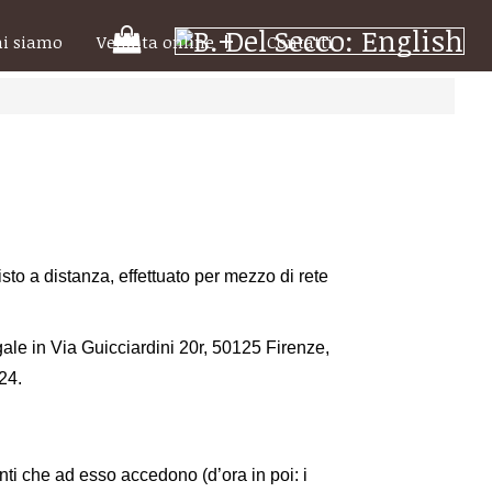
Il
hi siamo
Vendita online
Contatti
tuo
carrello
sto a distanza, effettuato per mezzo di rete
egale in Via Guicciardini 20r, 50125 Firenze,
24.
utenti che ad esso accedono (d’ora in poi: i