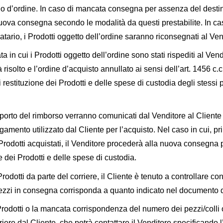
lo d’ordine. In caso di mancata consegna per assenza del destinata
uova consegna secondo le modalità da questi prestabilite. In cas
ario, i Prodotti oggetto dell’ordine saranno riconsegnati al Ven
ta in cui i Prodotti oggetto dell’ordine sono stati rispediti al Ven
à risolto e l’ordine d’acquisto annullato ai sensi dell’art. 1456 
 restituzione dei Prodotti e delle spese di custodia degli stessi pr
importo del rimborso verranno comunicati dal Venditore al Cliente
amento utilizzato dal Cliente per l’acquisto. Nel caso in cui, pri
rodotti acquistati, il Venditore procederà alla nuova consegna p
e dei Prodotti e delle spese di custodia.
dotti da parte del corriere, il Cliente è tenuto a controllare c
zzi in consegna corrisponda a quanto indicato nel documento di
 Prodotti o la mancata corrispondenza del numero dei pezzi/colli
ere dal Cliente, che potrà contattare il Venditore specificando l’or