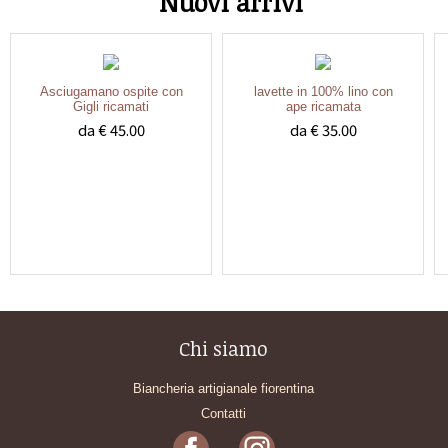
Nuovi arrivi
Asciugamano ospite con
lavette in 100% lino con
Gigli ricamati
ape ricamata
da € 45.00
da € 35.00
Chi siamo
Biancheria artigianale fiorentina
Contatti