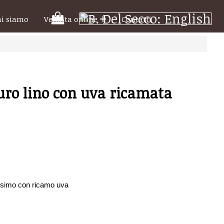
Il
hi siamo
Vendita online
Contatti
tuo
carrello
uro lino con uva ricamata
nissimo con ricamo uva