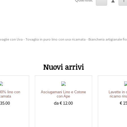
ovaglie con Uva - Tovaglia in puro lino con uva ricamata - Biancheria artigianale fio
Nuovi arrivi
100% lino con
Asciugamani Lino e Cotone
Lavette in
icamata
con Ape
ricamo ri
 35.00
da € 12.00
€ 1