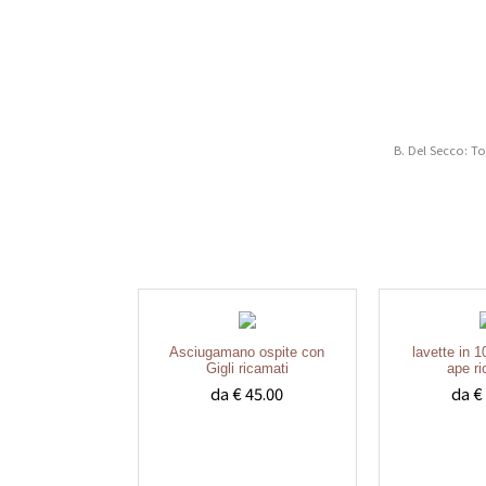
B. Del Secco: T
Asciugamano ospite con
lavette in 
Gigli ricamati
ape r
da € 45.00
da €