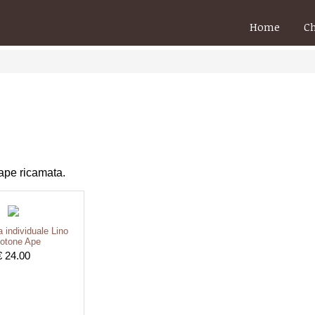
Home
C
 ape ricamata.
a individuale Lino
otone Ape
€ 24.00