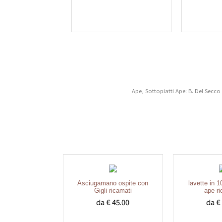
Ape, Sottopiatti Ape: B. Del Secco 
Asciugamano ospite con
lavette in 
Gigli ricamati
ape r
da € 45.00
da €