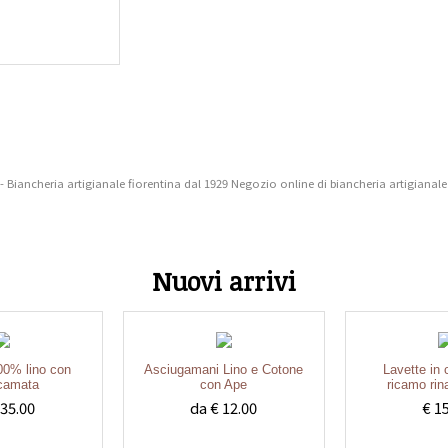
- Biancheria artigianale fiorentina dal 1929 Negozio online di biancheria artigianale
Nuovi arrivi
100% lino con
Asciugamani Lino e Cotone
Lavette in
icamata
con Ape
ricamo ri
 35.00
da € 12.00
€ 1