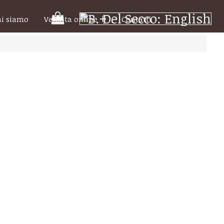
Il
hi siamo
Vendita online
Contatti
tuo
carrello