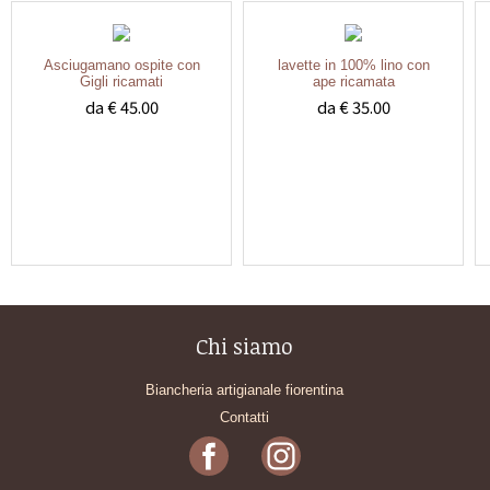
Asciugamano ospite con
lavette in 100% lino con
Gigli ricamati
ape ricamata
da € 45.00
da € 35.00
Chi siamo
Biancheria artigianale fiorentina
Contatti